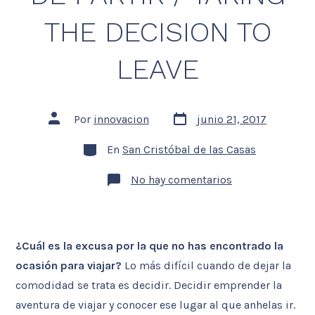
THE DECISION TO
LEAVE
Fecha
Autor
Por
innovacion
junio 21, 2017
de
de
la
la
Categorías
entrada
En
San Cristóbal de las Casas
entrada
en
No hay comentarios
TOMAR
LA
DECISIÓN
DE
PARTIR
¿Cuál es la excusa por la que no has encontrado la
/
TAKING
ocasión para viajar?
Lo más difícil cuando de dejar la
THE
DECISION
comodidad se trata es decidir. Decidir emprender la
TO
LEAVE
aventura de viajar y conocer ese lugar al que anhelas ir.