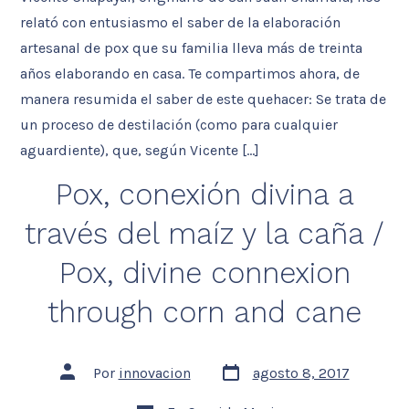
Pox
distillation
relató con entusiasmo el saber de la elaboración
artesanal de pox que su familia lleva más de treinta
años elaborando en casa. Te compartimos ahora, de
manera resumida el saber de este quehacer: Se trata de
un proceso de destilación (como para cualquier
aguardiente), que, según Vicente […]
Pox, conexión divina a
través del maíz y la caña /
Pox, divine connexion
through corn and cane
Fecha
Autor
Por
innovacion
agosto 8, 2017
de
de
la
la
Categorías