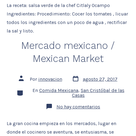
La receta: salsa verde de la chef Citlaly Ocampo
Ingredientes: Procedimiento: Cocer los tomates , licuar
todos los ingredientes con un poco de agua , rectificar
la sal y listo.
Mercado mexicano /
Mexican Market
Fecha
Autor
Por
innovacion
agosto 27, 2017
de
de
la
la
En
Comida Mexicana
,
San Cristóbal de las
Categorías
entrada
entrada
Casas
en
No hay comentarios
Mercado
mexicano
/
La gran cocina empieza en los mercados, lugar en
Mexican
Market
donde el cocinero se aventura, se entusiasma, se