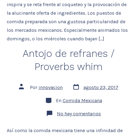
inspira y se reta frente al coqueteo y la provocación de
la alucinante oferta de ingredientes. Los puestos de
comida preparada son una gustosa particularidad de
los mercados mexicanos. Especialmente animados los
domingos, o los miércoles cuando bajan […]
Antojo de refranes /
Proverbs whim
Fecha
Autor
Por
innovacion
agosto 23, 2017
de
de
la
la
Categorías
entrada
En
Comida Mexicana
entrada
en
No hay comentarios
Antojo
de
refranes
Así como la comida mexicana tiene una infinidad de
/