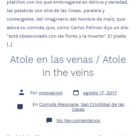
Proverbs
platillos con los que embriagarse en delicia y variedad,
whim
las palabras son otra de las líneas, paralela y
convergente, del imaginario del hombre de maíz; que
adora su comida; que, como Carlos Pellicer dijo un día:
“está obsesionado con las flores y la muerte”. El poeta
[…]
Atole en las venas / Atole
in the veins
Fecha
Autor
Por
innovacion
agosto 17, 2017
de
de
la
la
En
Comida Mexicana
,
San Cristóbal de las
Categorías
entrada
entrada
Casas
en
No hay comentarios
Atole
en
las