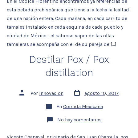
En el Códice Florentino encontramos ya referencias de
venas
/
esta bebida prehispánica que tiene a la fecha la lealtad
Atole
in
de una nación entera. Cada mañana, en cada carrito de
the
tamales instalado en cada esquina de cada pueblo y
veins
ciudad de México… el sabroso vapor de las ollas
tamaleras se acompaña con el de su pareja de […]
Destilar Pox / Pox
distillation
Fecha
Autor
Por
innovacion
agosto 10, 2017
de
de
la
la
Categorías
entrada
En
Comida Mexicana
entrada
en
No hay comentarios
Destilar
Pox
/
Vicente Chapayal, originario de San Juan Chamula, nos