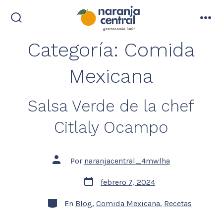
Saltar
al
alternar
me
contenido
la
Categoría:
Comida
búsqueda
Mexicana
Salsa Verde de la chef
Citlaly Ocampo
Autor
Por
naranjacentral_4mwlha
de
la
Fecha
febrero 7, 2024
entrada
de
la
Categorías
entrada
En
Blog
,
Comida Mexicana
,
Recetas