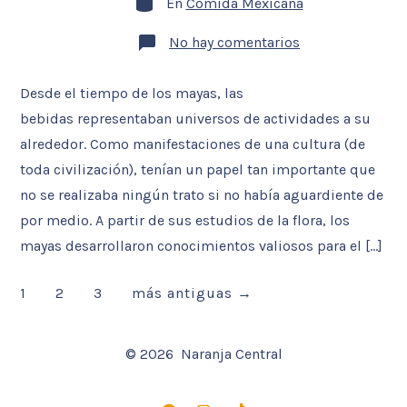
entrada
En
Comida Mexicana
entrada
en
No hay comentarios
Pox,
conexión
divina
Desde el tiempo de los mayas, las
a
través
bebidas representaban universos de actividades a su
del
maíz
alrededor. Como manifestaciones de una cultura (de
y
toda civilización), tenían un papel tan importante que
la
caña
no se realizaba ningún trato si no había aguardiente de
/
Pox,
por medio. A partir de sus estudios de la flora, los
divine
connexion
mayas desarrollaron conocimientos valiosos para el […]
through
corn
and
Paginación
1
2
3
más antiguas
→
cane
de
© 2026
Naranja Central
entradas